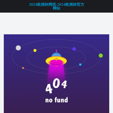
2024欧洲杯网投-2024欧洲杯官方网站
2024欧洲杯网投-2024欧洲杯官方
网站
2024欧洲杯网投-2024欧洲杯官方网站
最新速腾d-max四驱越野房车
最高车速175km/h,6速自动挡39.98万起,福特f150小专车手续是啥样,
五十铃d-max单排版曝光,配四驱,专为房车而生,d-max越野房车价格,
江铃dmax单排越野房车,高颜值自动档四驱越野房车,福特f150申办小
专车条件
探寻速腾房车质量品质 满足客户需求助力行业发展
速腾房
车质量经得起市场考验深受客户欢迎
性能？舒适度？功能？从这些
方面感受下速腾房车质量怎么样
和老玩家一起探寻速腾房车质量怎
么样！
速腾房车质量怎么样？资深房车玩家告诉你
福特f150房车，
福特f150越野房车，福特f150四驱房车，福特f150小专车，福特f150
工具车，中规福特f150ltd