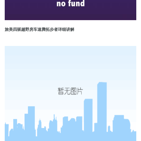
旅美四驱越野房车速腾拓步者详细讲解