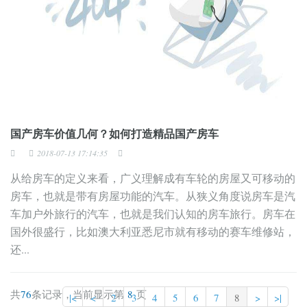
国产房车价值几何？如何打造精品国产房车
2018-07-13 17:14:35
从给房车的定义来看，广义理解成有车轮的房屋又可移动的
房车，也就是带有房屋功能的汽车。从狭义角度说房车是汽
车加户外旅行的汽车，也就是我们认知的房车旅行。房车在
国外很盛行，比如澳大利亚悉尼市就有移动的赛车维修站，
还...
共
76
条记录，当前显示第
8
页
|<
<
2
3
4
5
6
7
8
>
>|