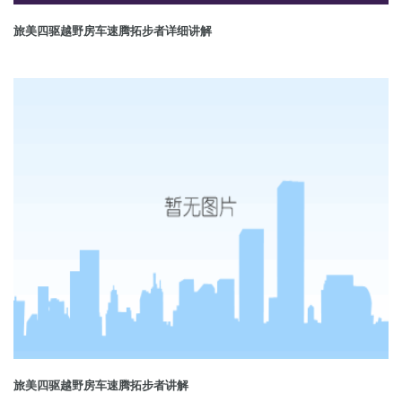
旅美四驱越野房车速腾拓步者详细讲解
旅美四驱越野房车速腾拓步者讲解