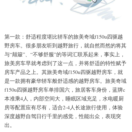
第一款：舒适程度堪比轿车的旅美奇域f150u四驱越
野房车。很多朋友听到越野旅行，就自然而然的将其
与“颠簸”、“不够舒服”的等词汇联系起来，事实上，
旅美房车早就考虑到了这一点，并将舒适的特性赋予
房车产品之上。其旅美奇域f150u四驱越野房车，就
是一款拥有豪华轿车般舒适感的越野房车。旅美奇域
f150u四驱越野房车单排国六，旅居客车身份，蓝牌c
本准乘4人，内部空间大，睡眠区域充足，水电暖厨
房等配置应有尽有，适合2-4人长途旅行使用，体验
深度越野自驾日行千里的感觉，性能出众，表现突
出。