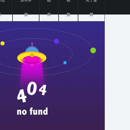
车技
房车评
图
视
关于速
巧
测
库
频
腾