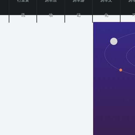
产
行业资
房车活
房车游
房车文
房
讯
动
记
化