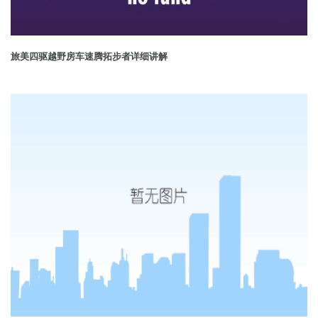
旅美四驱越野房车速腾拓步者详细讲解