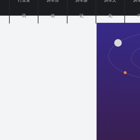
产
行业资
房车活
房车游
房车文
房
讯
动
记
化