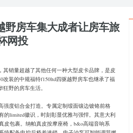
四驱越野房车集大成者让房车旅
洲杯网投
辆，其销量超越了其他任何一种大型皮卡品牌，是皮
改装的中规福特f150ltd四驱越野房车也继承了福
奢华狂野的房车生活。
用级高强度铝合金打造。专属定制缎面镶边镀铬前格
limited徽识，时刻彰显优雅与强悍。其意大利
真皮包裹。纳帕真皮按摩座椅，b&o高端音响系
系统配备电控后桥差速锁，电子油泵可智能调节燃