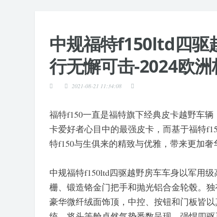
中规福特f150ltd
行无懈可击-2024欧
2021-08-21 11:34:08
福特f150一直是福特旗下经典皮卡越野车
卡爱好者心目中的最强皮卡，而基于福特f150
特f150与生俱来的精致与优雅，带来更加
中规福特f150ltd四驱越野房车车身以军
栅、锻造铬金门把手和抛光铝合金轮毂。独有的
豪华微纤绒面饰顶，中控、按钮和门板皆以
统，将头等舱卓然气势悉数呈现。强悍四驱