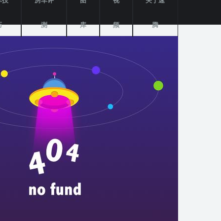
车技
房车评
图
视
关于速
巧
测
库
频
腾