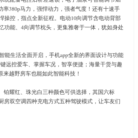
大功率380p马力，强悍动力，强者气度！还有十速手
悍操控，指点全新征程。电动10向调节含电动背部
忆功能、4向调节枕头，更集雅奢于一体，犹如身处
车机智能生活全面开启，手机app全新的界面设计与功能
一键远控爱车、掌握车况，智享便捷；海量干货与趣
原来越野房车也能如此智能科技！
瑙黑、铂耀红、珠光白三种颜色可供选择，其国六标
双厨房双空调四种充电方式五种驾驶模式，让车友们