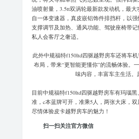
油喷射量，3.5tt双涡轮最新款发动机，最
自一体变速器，真皮嵌铝饰件排挡杆，以强
支撑调节及加热、通风功能、驾驶座椅带记
私人会客厅之奢适。
此外中规福特f150ltd四驱越野房车还将
布局，带来“更智能更懂你”的流畅体验。
味内容，丰富车主生活。
目前中规福特f150ltd四驱越野房车有玛
准，c本蓝牌可开，准乘5人，两张大床，
尽情体验皮卡越野房车的魅力！
扫一扫关注官方微信