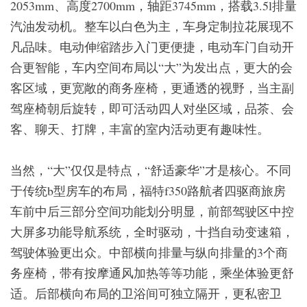
2053mm、高度2700mm，轴距3745mm，搭载3.5l排量
汽油发动机。整车以白色为主，车身定制拉花展现不
凡品味。电动伸缩踏步入门更便捷，电动车门自动开
合更智能，车内空间布局以“大”为发出点，更大的会
客区域，更宽敞的商务座椅，更通透的视野，当主副
驾座椅朝后旋转，即可活动四人对坐区域，品茶、会
客、聊天、打牌，丰富的室内活动更有趣味性。
当然，“大”仅仅是特点，“舒适豪华”才是核心。不同
于传统b型房车的布局，福特f350路航者四驱商旅房
车前中后三部分空间功能划分明显，前部驾驶区中控
大屏多功能导航系统，全时驱动，十挡自动变速箱，
驾驶体验更出众。中部横向排量与纵向排量的3个商
务座椅，带有按摩通风加热等等功能，乘坐体验更舒
适。后部横向布局的卫浴间可独立隔开，更私密卫