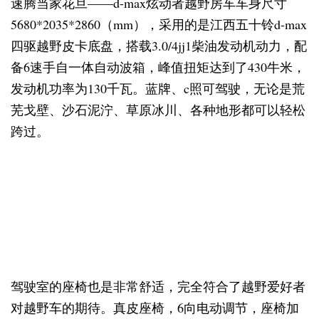
速腾当家花旦——d-max炫动者越野房车车身尺寸
5680*2035*2860（mm），采用的是江西五十铃d-max
四驱越野皮卡底盘，搭载3.0/4jj1柴油发动机动力，配
备6速手自一体自动波箱，峰值扭矩达到了430牛米，
发动机功率为130千瓦。蓝牌、c照可驾驶，无论是荒
芜戈壁、沙石泥泞、草原冰川、各种地形都可以轻松
跨过。
驾驶室的座椅也是非常舒适，完全符合了越野爱好者
对越野车的期待。真皮座椅，6向电动调节，座椅加