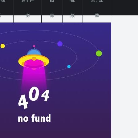
车技
房车评
图
视
关于速
巧
测
库
频
腾