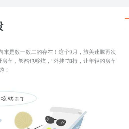
投
向来是数一数二的存在
！
这个
9月，旅美速腾再次
野房车，够酷
也
够炫，
“外挂”加持，让年轻的房车
游
！