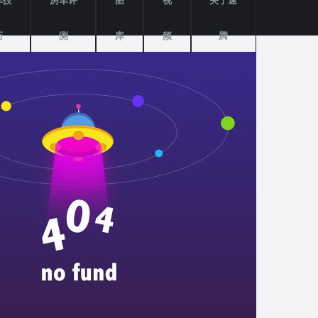
车技
房车评
图
视
关于速
巧
测
库
频
腾