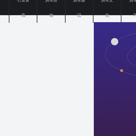
产
行业资
房车活
房车游
房车文
房
讯
动
记
化