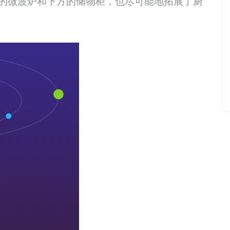
的
微波炉
和下方的储物柜，也尽可能
地
拓展了厨