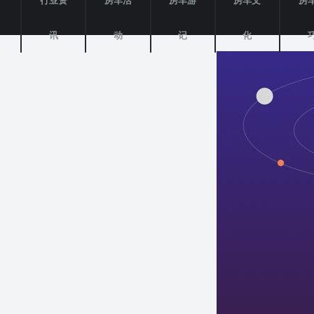
产
行业资
房车活
房车游
房车文
房
讯
动
记
化