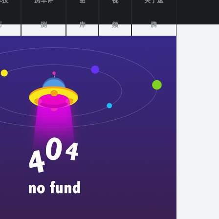
车技
房车评
图
视
关于速
巧
测
库
频
腾