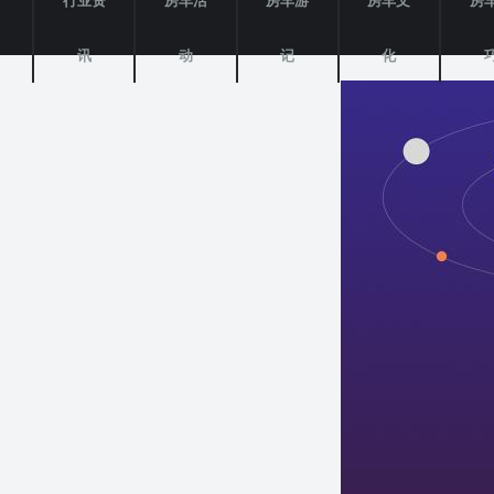
产
行业资
房车活
房车游
房车文
房
讯
动
记
化