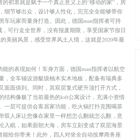
者的初衷就是赋予一个真正意义上的“移动的家”，房
，细节够出众，设计够人性化，完完全全能够带你
房车玩家而量身打造。因此，德国man指挥者可持
进城，可行走全世界，没有报废期限，享受国家节假日
上的美丽风景，感受世界风土人情，这就是2020年最
功能的表现如何！车身方面，德国man指挥者以航空
量，全车铺设游艇级柚木实木地板，配备有瑞典多
又面面俱到。同时，其双层复式硬升顶打开方式，
结构像极了当前最热的loft公寓设计，充满小资情
。一层可提供会客居家功能，吃火锅打扑克围喝茶
华双人床让您像在家里一样想怎么翻就怎么翻，意
松入眠，如果面朝大海，房车立刻变成了双层海景
挥者能给你带来！此外，四人对坐全自动按摩商务座