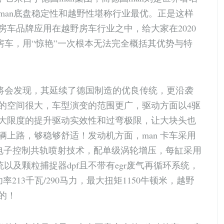
man底盘稳定性和越野性堪称行业最优。正是这样
车品牌应用在越野房车行业之中，给大家在2020
房车，用“惊艳”一次根本无法完全概括其优势与特
bl开始细究将会发现，其延续了德国制造的优良传统，更沿袭
的空间很大，车型演变的范围更广，驱动方面以4驱
大限度的提升驱动实效性和过弯极限，让大块头也
上路，够稳够舒适！发动机方面，man 卡车采用
dc电子控制共轨喷射技术，配单级涡轮增压，每缸采用
统以及颗粒捕捉器dpf且不带有egr废气再循环系统，
213千瓦/290马力，最大扭矩1150牛顿米，越野
的！