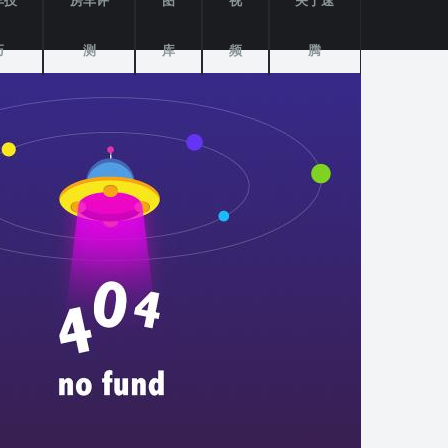
车技
房车评
图
视
关于速
巧
测
库
频
腾