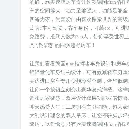
的确，旅美速腾房车设计这款德国man指挥
车的空间够大，动力足够强大，功能足够全
四海为家，为喜爱自由喜欢探索世界的高级
蓝牌c本可驾驶，客车身份，可装etc，可
免路费，准乘人数为2-6人，带你享受世界
具“指挥范”的四驱越野房车！
让我们看看德国man指挥者车身设计和房车
铝轻量化车身结构设计，可有效减轻车身重
美达进口房车专用变频冷暖空调，奢华低调
让你一个按钮立刻变出豪华复式洋楼。这样的
调和居家智慧，双层设计双层功能双倍惊喜
聊天感受人生！二层拥有主卧功能，超大豪
大利设计理念的双人吊床，让您停驻脚步轻
套房，这份惬意只有旅美速腾德国man指