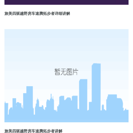
旅美四驱越野房车速腾拓步者详细讲解
旅美四驱越野房车速腾拓步者讲解