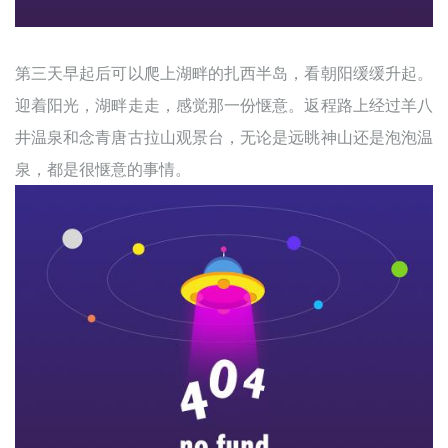
第三天早起后可以爬上湖畔的扎西半岛，看朝阳缓缓升起。
迎着阳光，湖畔走走，感觉那一份惬意。返程路上经过羊八
井温泉和念青唐古拉山观景台，无论是远眺神山还是泡泡温
泉，都是很惬意的事情。