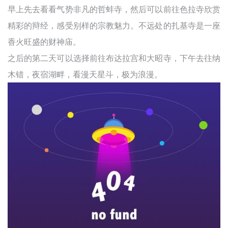
早上先去看看气势非凡的哲蚌寺，然后可以前往色拉寺欣赏
精彩的辩经，感受别样的宗教魅力。不远处的扎基寺是一座
香火旺盛的财神庙。
之后的第二天可以选择前往布达拉宫和大昭寺，下午去往纳
木错，夜宿湖畔，看漫天星斗，极为浪漫。