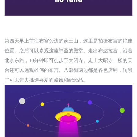
第四天早上前往布宫旁边的药王山，这里是拍摄布宫的绝佳
位置。之后可以参观这座神圣的殿堂。走出布达拉宫，沿着
北京东路，
10分钟即可徒步至大昭寺。走上大昭寺二楼的天
台还可以远观雄伟的布宫。八廓街两边都是各色店铺，转累
了可以进去挑选喜爱的藏饰和纪念品。