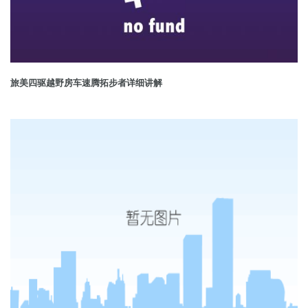
旅美四驱越野房车速腾拓步者详细讲解