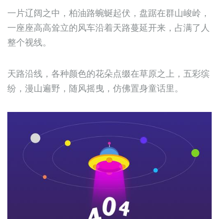
一片辽阔之中，柏油路蜿蜒起伏，盘踞在群山峻岭，
一座座高高耸立的风车沿着天路蔓延开来，占满了人
整个视线。
天路沿线，各种颜色的花朵点缀在草原之上，五彩缤
纷，漫山遍野，随风摇曳，仿佛置身童话里。