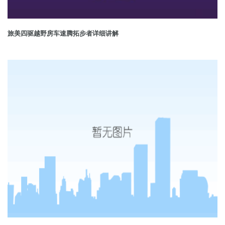
旅美四驱越野房车速腾拓步者详细讲解